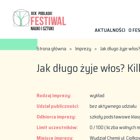
AKTUALNOŚCI
O FE
Strona główna
>
Imprezy
>
Jak długo żyje włos
Jak długo żyje włos? Ki
Rodzaj imprezy:
wykład
Udział publiczności:
bez aktywnego udziału
Odbiorca imprezy:
szkoły podstawowe klasy 
Limit uczestników:
0 / 100 ( liczba wolnych m
Miejsce imprezy:
Wydział Chemii ul. Ciołko