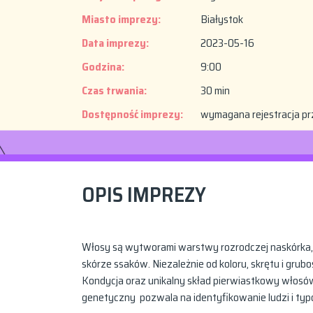
Miasto imprezy:
Białystok
Data imprezy:
2023-05-16
Godzina:
9:00
Czas trwania:
30 min
Dostępność imprezy:
wymagana rejestracja pr
OPIS IMPREZY
Włosy są wytworami warstwy rozrodczej naskórka, 
skórze ssaków. Niezależnie od koloru, skrętu i grubo
Kondycja oraz unikalny skład pierwiastkowy włosó
genetyczny pozwala na identyfikowanie ludzi i t