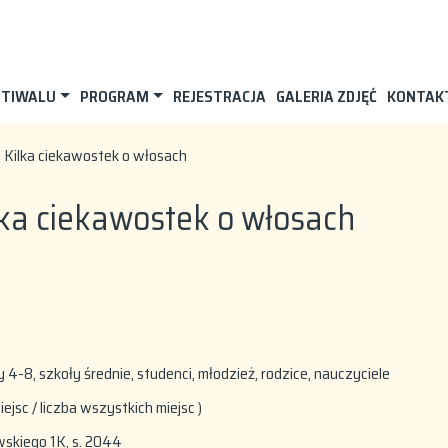
STIWALU
PROGRAM
REJESTRACJA
GALERIA ZDJĘĆ
KONTAK
? Kilka ciekawostek o włosach
lka ciekawostek o włosach
4-8, szkoły średnie, studenci, młodzież, rodzice, nauczyciele
iejsc / liczba wszystkich miejsc )
wskiego 1K, s. 2044