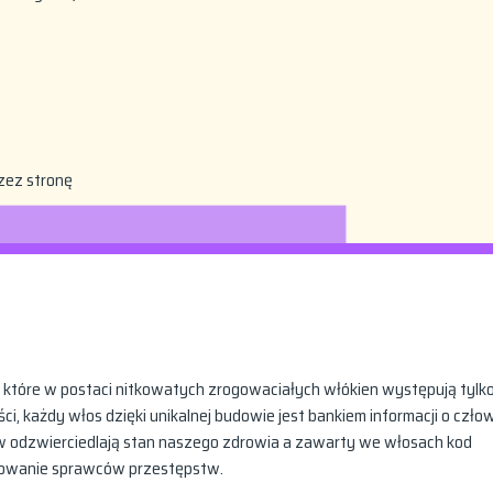
zez stronę
które w postaci nitkowatych zrogowaciałych włókien występują tylk
ści, każdy włos dzięki unikalnej budowie jest bankiem informacji o czło
w odzwierciedlają stan naszego zdrowia a zawarty we włosach kod
ypowanie sprawców przestępstw.