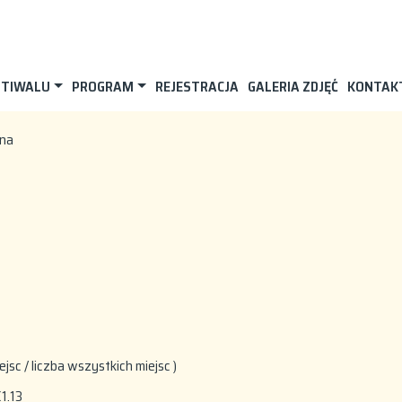
STIWALU
PROGRAM
REJESTRACJA
GALERIA ZDJĘĆ
KONTAK
ana
iejsc / liczba wszystkich miejsc )
C1.13