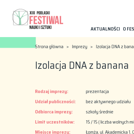
AKTUALNOŚCI
O FE
Strona główna
>
Imprezy
>
Izolacja DNA z ban
Izolacja DNA z banana
Rodzaj imprezy:
prezentacja
Udział publiczności:
bez aktywnego udziału
Odbiorca imprezy:
szkoły średnie
Limit uczestników:
15 / 15 ( liczba wolnych m
Miejsce imprezy:
Łomża, ul. Akademicka 1, 