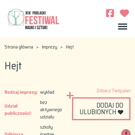
Strona główna
>
Imprezy
>
Hejt
Hejt
Zobacz Twój plan
Rodzaj imprezy:
wykład
bez
DODAJ DO
Udział
aktywnego
ULUBIONYCH
publiczności:
udziału
szkoły
Odbiorca
średnie,