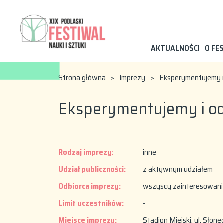
AKTUALNOŚCI
O FE
Strona główna
>
Imprezy
>
Eksperymentujemy 
Eksperymentujemy i 
Rodzaj imprezy:
inne
Udział publiczności:
z aktywnym udziałem
Odbiorca imprezy:
wszyscy zainteresowani
Limit uczestników:
-
Miejsce imprezy:
Stadion Miejski, ul. Słone