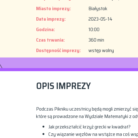
Miasto imprezy:
Białystok
Data imprezy:
2023-05-14
Godzina:
10:00
Czas trwania:
360 min
Dostępność imprezy:
wstęp wolny
OPIS IMPREZY
Podczas Pikniku uczestnicy będą mogli zmierzyć s
które są prowadzone na Wydziale Matematyki z odw
Jak przekształcić krzyż grecki w kwadrat?
Czy wiązanie węzłów na wstążce ma coś wspó