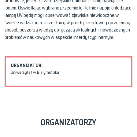
probówce, jesień z czarodziejskimi balonami i zimę bawiąc się
lodem. Oświetlając wybrane przedmioty i letnie napoje chłodzące
lampą UV będą mogli obserwować zjawiska niewidoczne w
świetle widzialnym. Uczestnicy w prosty, kreatywny i przyjemny
sposób poszerzą wiedzę dotyczącą aktualnych i nowoczesnych
problemów naukowych w aspekcie interdyscyplinarnym.
ORGANIZATOR:
Uniwersytet w Białymstoku
ORGANIZATORZY