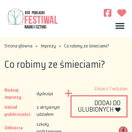
Strona główna
>
Imprezy
>
Co robimy ze śmieciami?
Co robimy ze śmieciami?
Zobacz Twój plan
Rodzaj
dyskusja
imprezy:
DODAJ DO
Udział
z aktywnym
ULUBIONYCH
publiczności:
udziałem
szkoły
Odbiorca
podstawowe