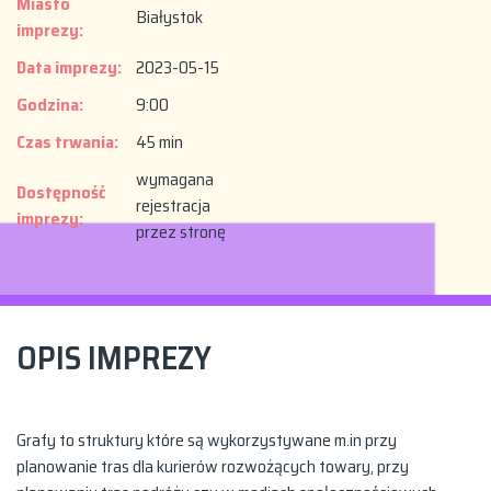
Miasto
Białystok
imprezy:
Data imprezy:
2023-05-15
Godzina:
9:00
Czas trwania:
45 min
wymagana
Dostępność
rejestracja
imprezy:
przez stronę
OPIS IMPREZY
Grafy to struktury które są wykorzystywane m.in przy
planowanie tras dla kurierów rozwożących towary, przy