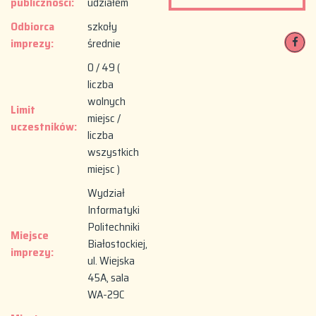
publiczności:
udziałem
Odbiorca
szkoły
imprezy:
średnie
0 / 49 (
liczba
wolnych
Limit
miejsc /
uczestników:
liczba
wszystkich
miejsc )
Wydział
Informatyki
Politechniki
Miejsce
Białostockiej,
imprezy:
ul. Wiejska
45A, sala
WA-29C