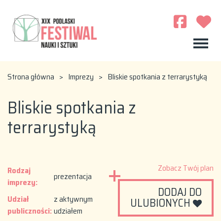
Strona główna
>
Imprezy
>
Bliskie spotkania z terrarystyką
Bliskie spotkania z
terrarystyką
Zobacz Twój plan
Rodzaj
prezentacja
imprezy:
DODAJ DO
Udział
z aktywnym
ULUBIONYCH
publiczności:
udziałem