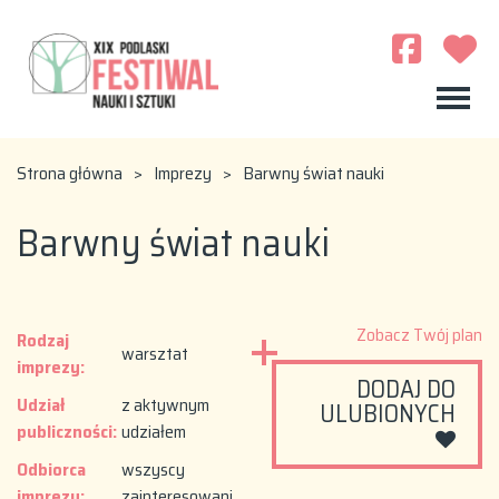
Strona główna
>
Imprezy
>
Barwny świat nauki
Barwny świat nauki
Zobacz Twój plan
Rodzaj
warsztat
imprezy:
DODAJ DO
Udział
z aktywnym
ULUBIONYCH
publiczności:
udziałem
Odbiorca
wszyscy
imprezy:
zainteresowani