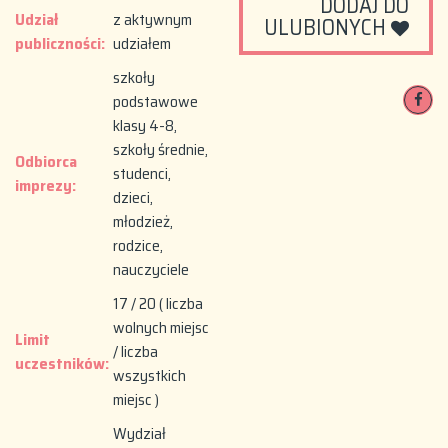
DODAJ DO
Udział
z aktywnym
ULUBIONYCH
publiczności:
udziałem
szkoły
podstawowe
klasy 4-8,
szkoły średnie,
Odbiorca
studenci,
imprezy:
dzieci,
młodzież,
rodzice,
nauczyciele
17 / 20 ( liczba
wolnych miejsc
Limit
/ liczba
uczestników:
wszystkich
miejsc )
Wydział