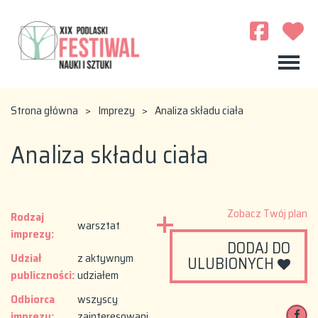
Strona główna
>
Imprezy
>
Analiza składu ciała
Analiza składu ciała
Zobacz Twój plan
Rodzaj
warsztat
imprezy:
DODAJ DO
Udział
z aktywnym
ULUBIONYCH
publiczności:
udziałem
Odbiorca
wszyscy
imprezy:
zainteresowani